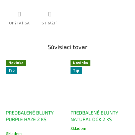
OPÝTAŤ SA
STRÁŽIŤ
Súvisiaci tovar
Novinka
Novinka
Tip
Tip
PREDBALENÉ BLUNTY
PREDBALENÉ BLUNTY
PURPLE HAZE 2 KS
NATURAL OGK 2 KS
Skladem
Priemerné
Skladem