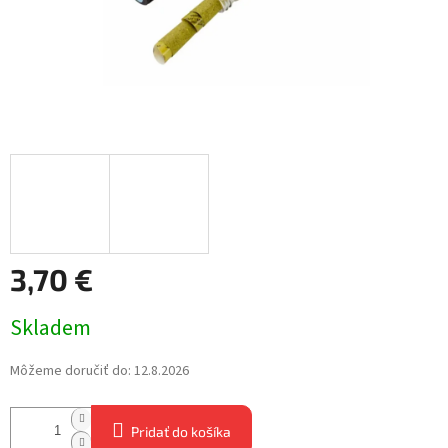
3,70 €
Jednotková
Skladem
cena:
Môžeme doručiť do:
12.8.2026
Pridať do košíka