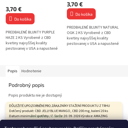
hodnotenie
3,70 €
produktu
3,70 €
je
Do košíka
5,0
Do košíka
z
5
PREDBALENÉ BLUNTY NATURAL
PREDBALENÉ BLUNTY PURPLE
hviezdičiek.
OGK 2 KS Vyrobené z CBD
HAZE 2 KS Vyrobené z CBD
kvetiny najvyššej kvality
kvetiny najvyššej kvality
pestovanej v USA a napustené
pestovanej v USA a napustené
terpénmi americkej výroby!
terpénmi americkej výroby!
Zvýšená odolnosť proti
Zvýšená odolnosť proti
roztrhnutiu Ručne...
roztrhnutiu Ručne...
Popis
Hodnotenie
Podrobný popis
Popis produktu nie je dostupný
Dodatočné parametre
DŮLEŽITÉ UPOZORNĚNÍ PRO ZÁKAZNÍKY STAŽENÍ PRODUKTU Z TRHU
Dotčený produkt: CBD JELLY BLUE MANGO, CBD 200 mg, balení 20 ks
Datum minimální spotřeby / č. šarže: 20. 09. 2026 Výrobce: AMAZING
Kategória
:
KUŘÁCKÉ POTŘEBY
HEALTH CARE s.r.o., Tovární 9, České Budějovice Státní zemědělská a
Hmotnosť
:
0.01 kg
potravinářská inspekce na základě hodnocení zdravotního rizika