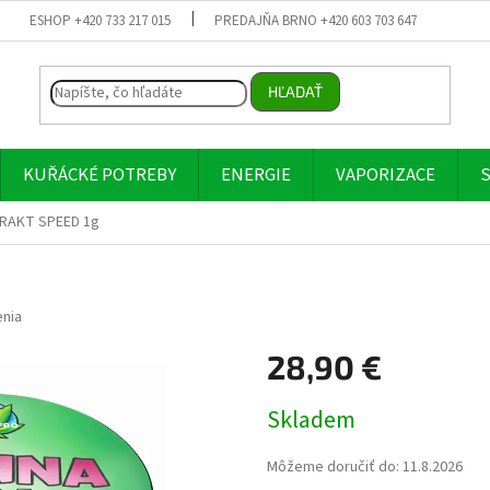
ESHOP +420 733 217 015
PREDAJŇA BRNO +420 603 703 647
HĽADAŤ
KUŘÁCKÉ POTREBY
ENERGIE
VAPORIZACE
S
RAKT SPEED 1g
nia
28,90 €
Jednotková
Skladem
cena:
Môžeme doručiť do:
11.8.2026