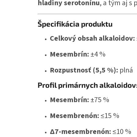
hladiny serotonínu
, a tým aj s
Špecifikácia produktu
Celkový obsah alkaloidov:
Mesembrín:
±4 %
Rozpustnosť (5,5 %):
plná
Profil primárnych alkaloidov
Mesembrín:
±75 %
Mesembrenón:
≤15 %
Δ7-mesembrenón:
≤10 %