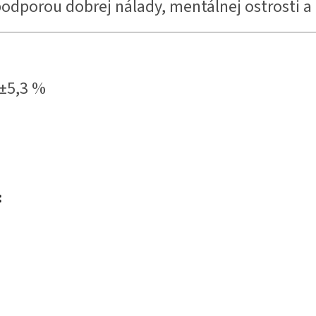
 podporou dobrej nálady, mentálnej ostrosti a
±5,3 %
: