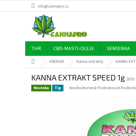
Prejsť
info@cannapro.cz
na
obsah
THR
CBD-MASTI-OLEJE
SEMIENKA
Domov
ENERGIE
Kanna extrakty
KANNA EXT
KANNA EXTRAKT SPEED 1g
2850
Priemerné
Neohodnotené
Podrobnosti hodnote
Novinka
Tip
hodnotenie
produktu
je
0,0
z
5
hviezdičiek.