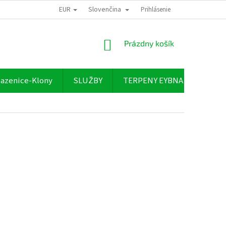
EUR
Slovenčina
Prihlásenie
NÁKUPNÝ
Prázdny košík
KOŠÍK
azenice-Klony
SLUŽBY
TERPENY EYBNA
O NÁ