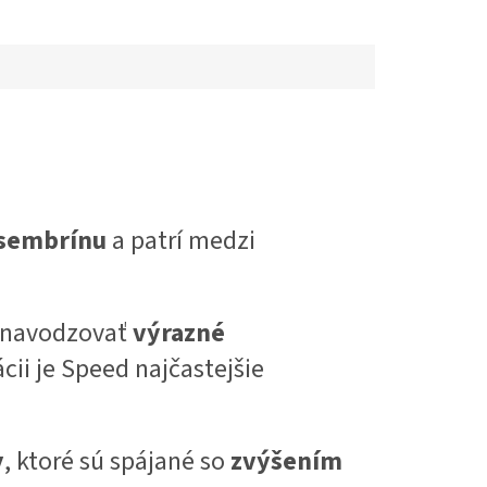
sembrínu
a patrí medzi
 navodzovať
výrazné
cii je Speed najčastejšie
y
, ktoré sú spájané so
zvýšením