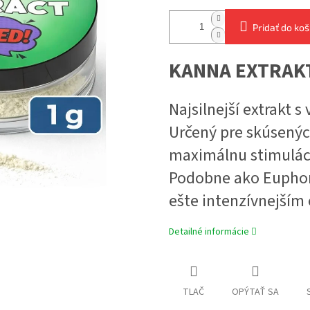
Pridať do koš
KANNA EXTRAKT
Najsilnejší extrakt
Určený pre skúsenýc
maximálnu stimuláci
Podobne ako Euphory
ešte intenzívnejším
Detailné informácie
TLAČ
OPÝTAŤ SA