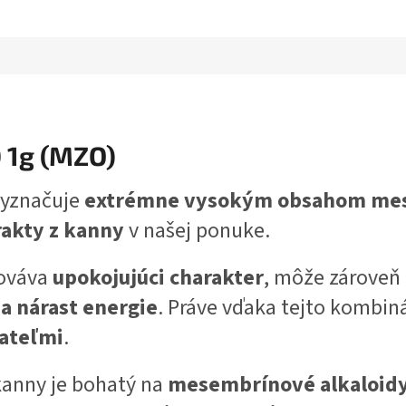
1g (MZO)
vyznačuje
extrémne vysokým obsahom me
rakty z kanny
v našej ponuke.
hováva
upokojujúci charakter
, môže zároveň
 a nárast energie
. Práve vďaka tejto kombiná
rateľmi
.
 kanny je bohatý na
mesembrínové alkaloid