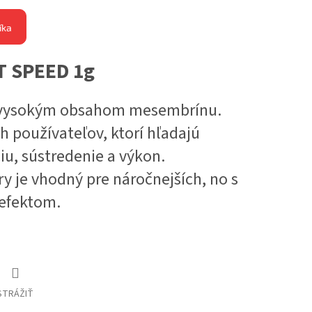
íka
 SPEED 1g
 s vysokým obsahom mesembrínu.
h používateľov, ktorí hľadajú
u, sústredenie a výkon.
 je vhodný pre náročnejších, no s
 efektom.
STRÁŽIŤ