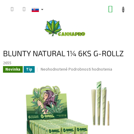
Prejsť
NÁKUP
na
obsah
KOŠÍK
BLUNTY NATURAL 1¼ 6KS G-ROLLZ
2655
Priemerné
Neohodnotené
Podrobnosti hodnotenia
Novinka
Tip
hodnotenie
produktu
je
0,0
z
5
hviezdičiek.