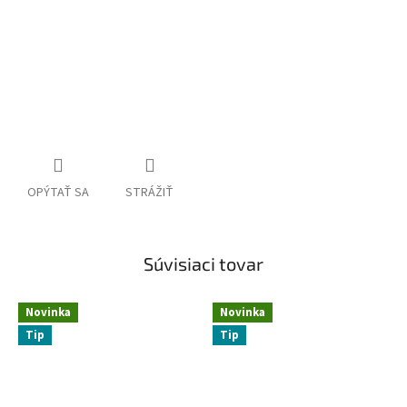
OPÝTAŤ SA
STRÁŽIŤ
Súvisiaci tovar
Novinka
Novinka
Tip
Tip