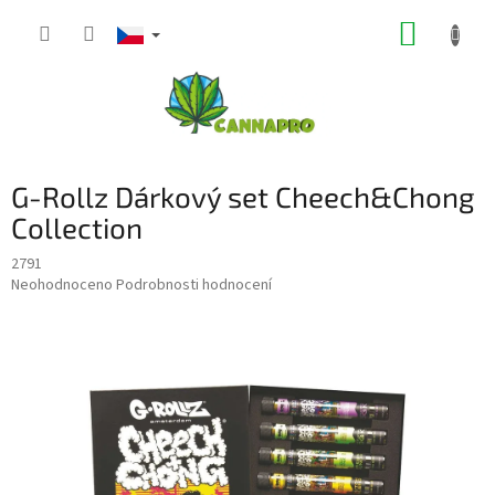
Přejít
NÁKUP
na
obsah
KOŠÍK
G-Rollz Dárkový set Cheech&Chong
Collection
2791
Průměrné
Neohodnoceno
Podrobnosti hodnocení
hodnocení
produktu
je
0,0
z
5
hvězdiček.