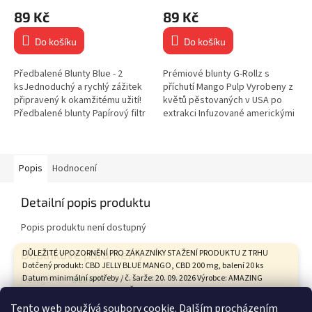
89 Kč
89 Kč
Do košíku
Do košíku
Předbalené Blunty Blue - 2
Prémiové blunty G-Rollz s
ksJednoduchý a rychlý zážitek
příchutí Mango Pulp Vyrobeny z
připravený k okamžitému užití!
květů pěstovaných v USA po
Předbalené blunty Papírový filtr
extrakci Infuzované americkými
Balení obsahuje 2 ks bluntů
terpeny pro autentickou chuť
Příchuť: KooKies...
Každý vzduchotěsný...
Popis
Hodnocení
Detailní popis produktu
Popis produktu není dostupný
Doplňkové parametry
DŮLEŽITÉ UPOZORNĚNÍ PRO ZÁKAZNÍKY STAŽENÍ PRODUKTU Z TRHU
Dotčený produkt: CBD JELLY BLUE MANGO, CBD 200 mg, balení 20 ks
Datum minimální spotřeby / č. šarže: 20. 09. 2026 Výrobce: AMAZING
Kategorie
:
BLUNTY
HEALTH CARE s.r.o., Tovární 9, České Budějovice Státní zemědělská a
Hmotnost
:
0.1 kg
potravinářská inspekce na základě hodnocení zdravotního rizika
Tento web používá soubory cookie. Dalším procházením