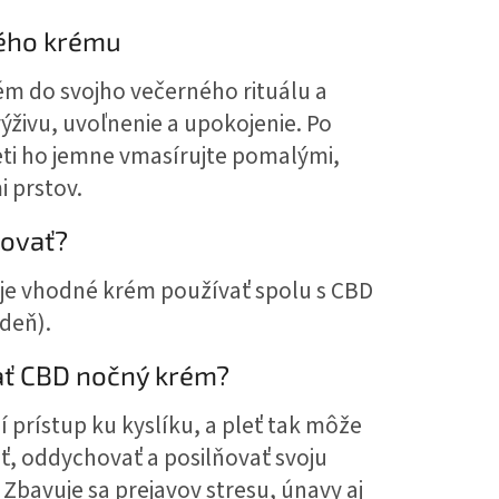
ného krému
m do svojho večerného rituálu a
výživu, uvoľnenie a upokojenie. Po
leti ho jemne vmasírujte pomalými,
 prstov.
novať?
je vhodné krém používať spolu s CBD
deň).
ať CBD nočný krém?
í prístup ku kyslíku, a pleť tak môže
ť, oddychovať a posilňovať svoju
Zbavuje sa prejavov stresu, únavy aj