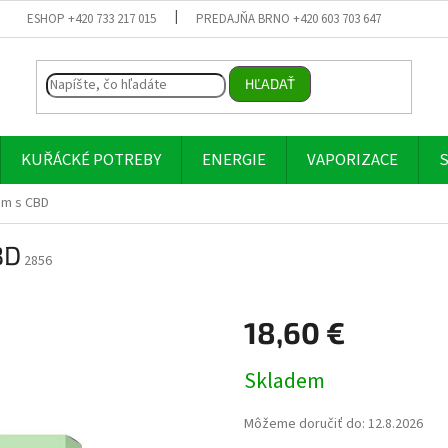
ESHOP +420 733 217 015
PREDAJŇA BRNO +420 603 703 647
HĽADAŤ
KUŘÁCKÉ POTREBY
ENERGIE
VAPORIZACE
S
ém s CBD
BD
2856
18,60 €
Jednotková
Skladem
cena:
Môžeme doručiť do:
12.8.2026