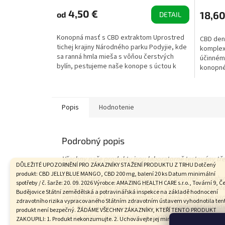
4,50 €
18,60
od
DETAIL
Konopná masť s CBD extraktom Uprostred
CBD denn
tichej krajiny Národného parku Podyjie, kde
komplexn
sa ranná hmla mieša s vôňou čerstvých
účinnému
bylín, pestujeme naše konope s úctou k
konopnéh
prírode a jej...
Intenzív
Popis
Hodnotenie
Podrobný popis
Všechny naše produkty jsou laboratorně testovány třetí
DŮLEŽITÉ UPOZORNĚNÍ PRO ZÁKAZNÍKY STAŽENÍ PRODUKTU Z TRHU Dotčený
produkt: CBD JELLY BLUE MANGO, CBD 200 mg, balení 20 ks Datum minimální
Produkt není určen jako potravinový doplněk. Obsahuj
spotřeby / č. šarže: 20. 09. 2026 Výrobce: AMAZING HEALTH CARE s.r.o., Tovární 9, Č
legislativní limity platné v ČR i EU. Je určen pro sběra
Budějovice Státní zemědělská a potravinářská inspekce na základě hodnocení
nenabádáme k užívání uvedených látek. Dostupné osob
zdravotního rizika vypracovaného Státním zdravotním ústavem vyhodnotila ten
dětí. Není vhodné pro těhotné a kojící ženy, aktivní řid
produkt není bezpečný. ŽÁDÁME VŠECHNY ZÁKAZNÍKY, KTEŘÍ TENTO PRODUKT
účinky odezní během několika hodin. Produkt je v sou
ZAKOUPILI: 1. Produkt nekonzumujte. 2. Uchovávejte jej mimo dosah dětí. 3. Vraťte