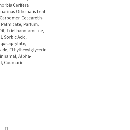
orbia Cerifera
marinus Officinalis Leaf
 Carbomer, Ceteareth-
l Palmitate, Parfum,
Oil, Triethanolami- ne,
, Sorbic Acid,
esquicaprylate,
ide, Ethylhexylglycerin,
Cinnamal, Alpha-
l, Coumarin.