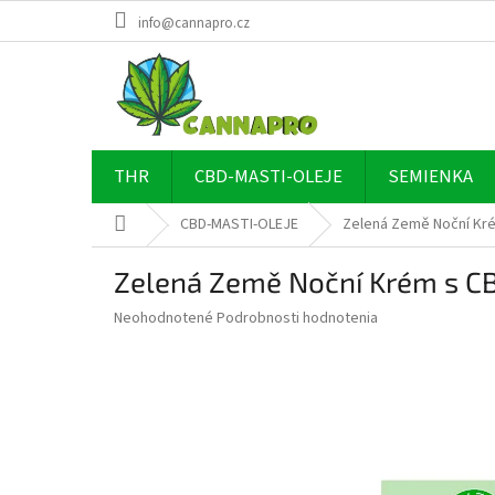
Prejsť
info@cannapro.cz
na
obsah
THR
CBD-MASTI-OLEJE
SEMIENKA
Domov
CBD-MASTI-OLEJE
Zelená Země Noční Kr
Zelená Země Noční Krém s C
Priemerné
Neohodnotené
Podrobnosti hodnotenia
hodnotenie
produktu
je
0,0
z
5
hviezdičiek.