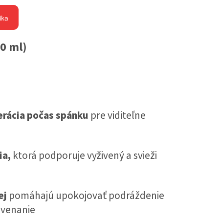
íka
0 ml)
erácia počas spánku
pre viditeľne
ia,
ktorá podporuje vyživený a svieži
ej
pomáhajú upokojovať podráždenie
rvenanie