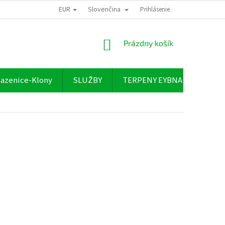
EUR
Slovenčina
Prihlásenie
NÁKUPNÝ
Prázdny košík
KOŠÍK
azenice-Klony
SLUŽBY
TERPENY EYBNA
O NÁ