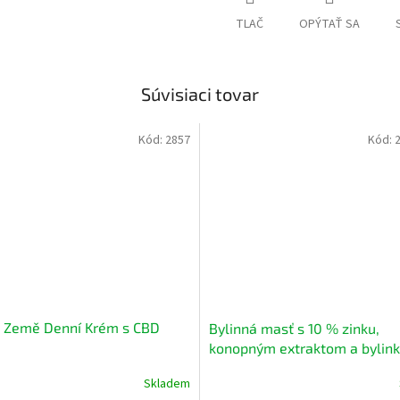
TLAČ
OPÝTAŤ SA
Súvisiaci tovar
Kód:
2857
Kód:
 Země Denní Krém s CBD
Bylinná masť s 10 % zinku,
konopným extraktom a bylin
Skladem