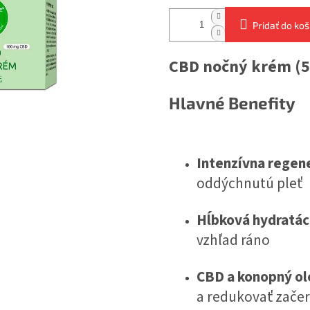
Pridať do koš
CBD nočný krém (5
Hlavné Benefity
Intenzívna regen
oddýchnutú pleť
Hĺbková hydratác
vzhľad ráno
CBD a konopný ol
a redukovať zače