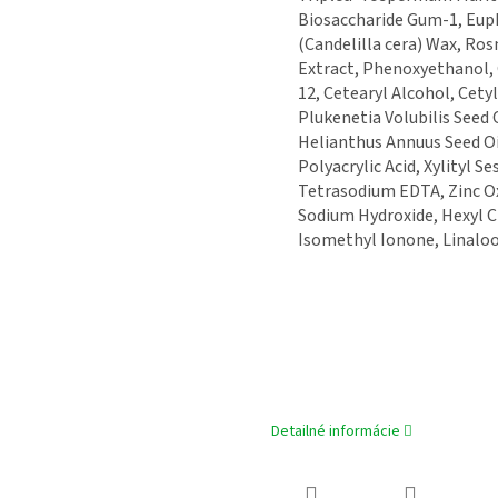
Biosaccharide Gum-1, Euph
(Candelilla cera) Wax, Ros
Extract, Phenoxyethanol,
12, Cetearyl Alcohol, Cety
Plukenetia Volubilis Seed 
Helianthus Annuus Seed Oil
Polyacrylic Acid, Xylityl S
Tetrasodium EDTA, Zinc Ox
Sodium Hydroxide, Hexyl 
Isomethyl Ionone, Linaloo
Detailné informácie