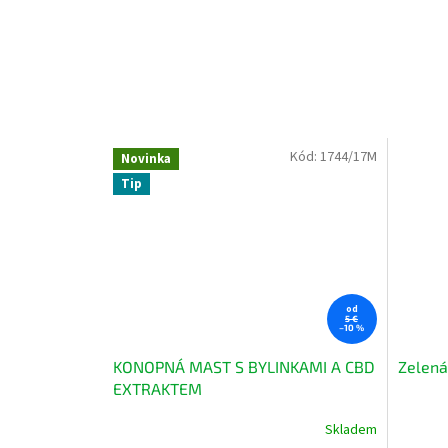
Kód:
1744/17M
Novinka
Tip
od
5 €
–10 %
KONOPNÁ MAST S BYLINKAMI A CBD
Zelená
EXTRAKTEM
Skladem