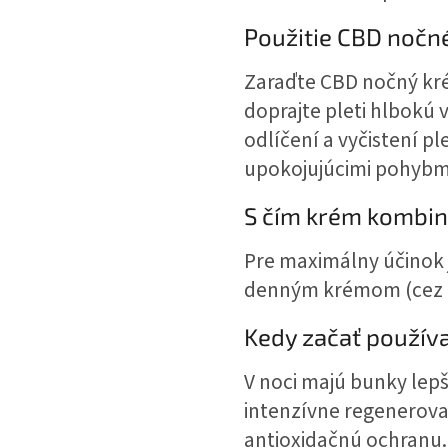
Použitie CBD noč
Zaraďte CBD nočný kré
doprajte pleti hlbokú 
odlíčení a vyčistení p
upokojujúcimi pohybmi
S čím krém kombi
Pre maximálny účinok 
denným krémom (cez 
Kedy začať použív
V noci majú bunky lepš
intenzívne regenerova
antioxidačnú ochranu. 