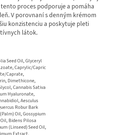
m tento proces podporuje a pomáha
ý deň. V porovnaní s denným krémom
šiu konzistenciu a poskytuje pleti
tívnych látok.
ia Seed Oil, Glyceryl
zoate, Caprylic/Capric
ate/Caprate,
rin, Dimethicone,
lycol, Cannabis Sativa
dium Hyaluronate,
nnabidiol, Aesculus
uercus Robur Bark
 (Palm) Oil, Gossypium
il, Bidens Pilosa
mum (Linseed) Seed Oil,
imum Extract,