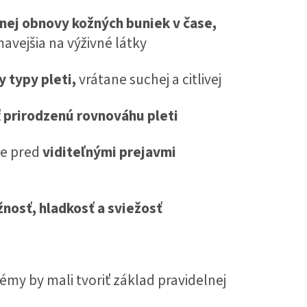
nej obnovy kožných buniek v čase,
mavejšia na výživné látky
 typy pleti,
vrátane suchej a citlivej
ť
prirodzenú rovnováhu pleti
ne pred
viditeľnými prejavmi
nosť, hladkosť a sviežosť
my by mali tvoriť základ pravidelnej