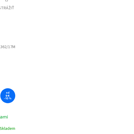
STRÁŽIŤ
2362/17M
od
5 €
–10 %
kami
Skladem