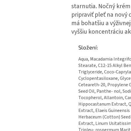
starnutia. Nočný kré
pripraviť pleť na nov
má bohatšiu a výživnej
vyššiu koncentráciu ak
Složení:
Aqua, Macadamia Integrifol
Stearate, C12-15 Alkyl Ben
Triglyceride, Coco-Capryl
Cyclopentasiloxane, Glyce
Ceteareth-20, Propylene G
Seed Oil, Panthe- nol, So
Tocopherol, Allantoin, Ca
Hippocastanum Extract, Q
Extract, Elaeis Guineensis
Herbaceum (Cotton) Seed O
Extract, Linum Usitatissi
Tripleu- rospermum Marit