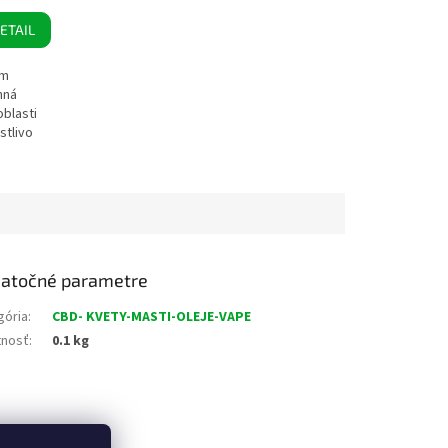
ETAIL
ým
nná
oblasti
stlivo
atočné parametre
gória
:
CBD- KVETY-MASTI-OLEJE-VAPE
nosť
:
0.1 kg