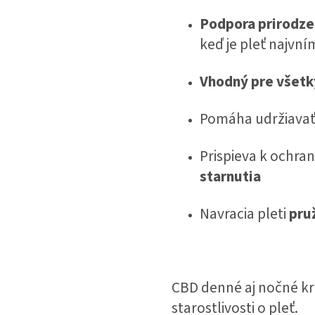
Podpora prirodze
keď je pleť najvní
Vhodný pre všetky
Pomáha udržiava
Prispieva k ochra
starnutia
Navracia pleti
pruž
CBD denné aj nočné kré
starostlivosti o pleť.