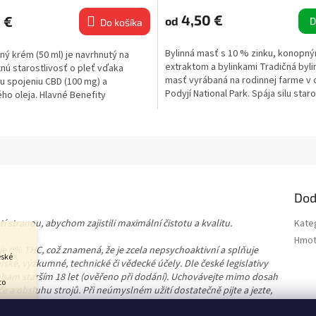
4,50 €
 €
od
D
Do košíka
Bylinná masť s 10 % zinku, konopn
ý krém (50 ml) je navrhnutý na
extraktom a bylinkami Tradičná byli
ú starostlivosť o pleť vďaka
masť vyrábaná na rodinnej farme v 
 spojeniu CBD (100 mg) a
Podyjí National Park. Spája silu staro
o oleja. Hlavné Benefity
vybraných...
na hydratácia pre...
Dod
 stranou, abychom zajistili maximální čistotu a kvalitu.
Kate
Hmot
e 0% THC, což znamená, že je zcela nepsychoaktivní a splňuje
eské
telské, výzkumné, technické či vědecké účely. Dle české legislativy
ám starším 18 let (ověřeno při dodání). Uchovávejte mimo dosah
to
iče a obsluhu strojů. Při neúmyslném užití dostatečně pijte a jezte,
ladu se zákonem §5 č. 167/1998 Sb.
 jej