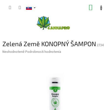
Prejsť
NÁKUP
na
obsah
KOŠÍK
Zelená Země KONOPNÝ ŠAMPON
2734
Priemerné
Neohodnotené
Podrobnosti hodnotenia
hodnotenie
produktu
je
0,0
z
5
hviezdičiek.