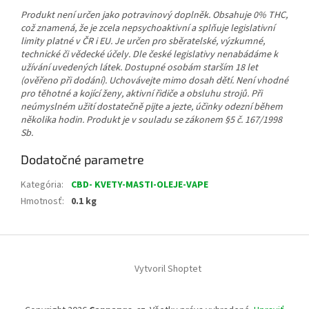
Produkt není určen jako potravinový doplněk. Obsahuje 0% THC,
což znamená, že je zcela nepsychoaktivní a splňuje legislativní
limity platné v ČR i EU. Je určen pro sběratelské, výzkumné,
technické či vědecké účely. Dle české legislativy nenabádáme k
užívání uvedených látek. Dostupné osobám starším 18 let
(ověřeno při dodání). Uchovávejte mimo dosah dětí. Není vhodné
pro těhotné a kojící ženy, aktivní řidiče a obsluhu strojů. Při
neúmyslném užití dostatečně pijte a jezte, účinky odezní během
několika hodin. Produkt je v souladu se zákonem §5 č. 167/1998
Sb.
Dodatočné parametre
Kategória
:
CBD- KVETY-MASTI-OLEJE-VAPE
Hmotnosť
:
0.1 kg
Z
á
Vytvoril Shoptet
p
ä
t