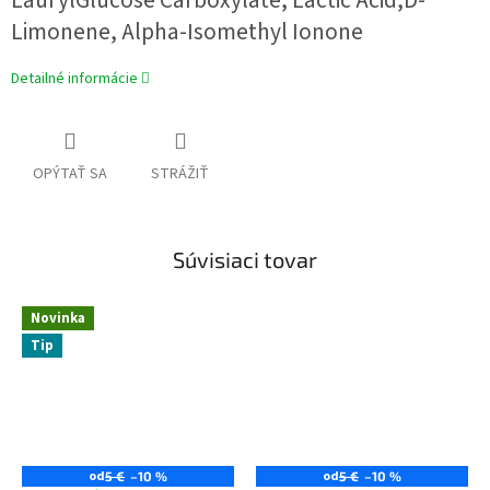
LaurylGlucose Carboxylate, Lactic Acid,D-
Limonene, Alpha-Isomethyl Ionone
Detailné informácie
OPÝTAŤ SA
STRÁŽIŤ
Súvisiaci tovar
Novinka
Tip
od
od
5 €
–10 %
5 €
–10 %