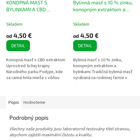
KONOPNÁ MAST S
Bylinná masť s 10 % zinku,
BYLINKAMI A CBD
konopným extraktom a
EXTRAKTEM
bylinkami
Skladem
Skladem
4,50 €
4,50 €
od
od
DETAIL
DETAIL
Konopná masť s CBD extraktom
Bylinná masť s 10 % zinku,
Uprostred tichej krajiny
konopným extraktom a
Národného parku Podyjie, kde
bylinkami Tradičná bylinná masť
sa ranná hmla mieša s vôňou
vyrábaná na rodinnej farme v
čerstvých bylín, pestujeme
oblasti Podyjí National Park.
naše konope s úctou k prírode a
Spája silu starostlivo
jej...
vybraných...
Popis
Hodnotenie
Podrobný popis
Všechny naše produkty jsou laboratorně testovány třetí stranou,
abychom zajistili maximální čistotu a kvalitu.