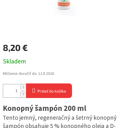
8,20 €
Jednotková
Skladem
cena:
Môžeme doručiť do:
12.8.2026
Pridať do košíka
Konopný šampón 200 ml
Tento jemný, regeneračný a šetrný konopný
šampón obsahuje 5 % konopného oleja a D-