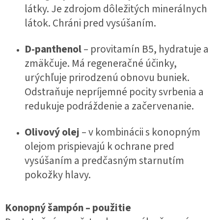
látky. Je zdrojom dôležitých minerálnych
látok. Chráni pred vysúšaním.
D-panthenol
– provitamín B5, hydratuje a
zmäkčuje. Má regeneračné účinky,
urýchľuje prirodzenú obnovu buniek.
Odstraňuje nepríjemné pocity svrbenia a
redukuje podráždenie a začervenanie.
Olivový olej
– v kombinácii s konopným
olejom prispievajú k ochrane pred
vysúšaním a predčasným starnutím
pokožky hlavy.
Konopný šampón – použitie