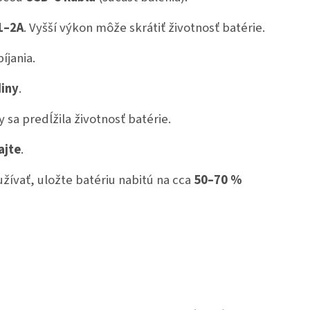
 1–2A
. Vyšší výkon môže skrátiť životnosť batérie.
íjania.
diny
.
 sa predĺžila životnosť batérie.
ajte
.
žívať, uložte batériu nabitú na cca
50–70 %