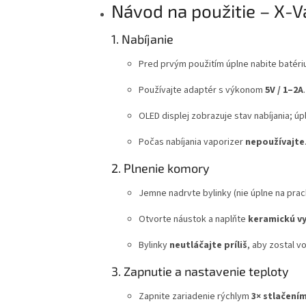
Návod na použitie – X-
1. Nabíjanie
Pred prvým použitím úplne nabite baté
Používajte adaptér s výkonom
5V / 1–2A
.
OLED displej zobrazuje stav nabíjania; úp
Počas nabíjania vaporizer
nepoužívajte
2. Plnenie komory
Jemne nadrvte bylinky (nie úplne na prac
Otvorte náustok a naplňte
keramickú v
Bylinky
neutláčajte príliš
, aby zostal v
3. Zapnutie a nastavenie teploty
Zapnite zariadenie rýchlym
3× stlačení