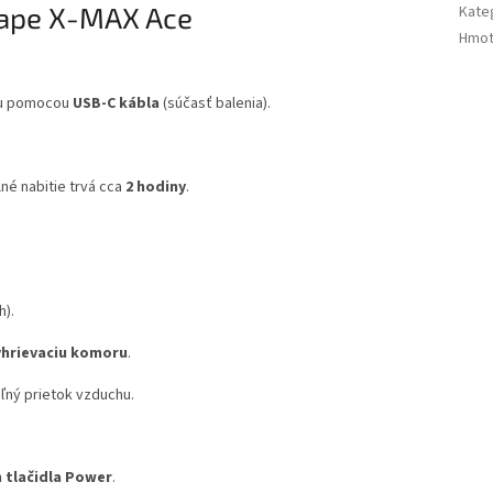
Vape X-MAX Ace
Kate
Hmot
riu pomocou
USB-C kábla
(súčasť balenia).
lné nabitie trvá cca
2 hodiny
.
.
h).
yhrievaciu komoru
.
oľný prietok vzduchu.
m tlačidla Power
.