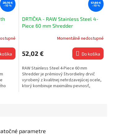
20,70 €
57,80 €
–10 %
–10 %
ith
DRTIČKA - RAW Stainless Steel 4-
Piece 60 mm Shredder
ostupné
Momentálně nedostupné
52,02 €
košíka
Do košíka
m
RAW Stainless Steel 4-Piece 60 mm
ým
Shredder je prémiový štvordielny drvič
ne
vyrobený z kvalitnej nehrdzavejúcej ocele,
ného
ktorý kombinuje maximálnu pevnosť,
precízne spracovanie a...
atočné parametre