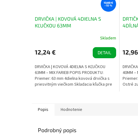
13,60 €
–10 %
DRVIČKA | KOVOVÁ 4DIELNA S
DRTIČ
KĽUČKOU 63MM
4DÍLN
Skladem
12,24 €
12,96
DETAIL
DRVIČKA | KOVOVÁ 4DIELNA S KĽUČKOU
DRVIČKA
63MM – MIX FARIEB POPIS PRODUKTU:
40MM – 
Priemer: 63 mm 4dielna kovová drvička s
Priemer:
priesvitným viečkom Skladacia kľučka pre
Ostré zu
pohodlné...
Integrov
Popis
Hodnotenie
Podrobný popis