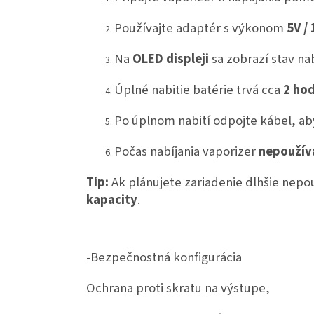
Používajte adaptér s výkonom
5V /
Na
OLED displeji
sa zobrazí stav nab
Úplné nabitie batérie trvá cca
2 ho
Po úplnom nabití odpojte kábel, aby
Počas nabíjania vaporizer
nepoužív
Tip:
Ak plánujete zariadenie dlhšie nepou
kapacity
.
-Bezpečnostná konfigurácia
Ochrana proti skratu na výstupe,