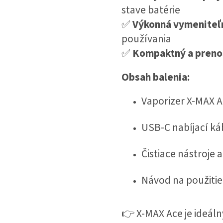
stave batérie
✅
Výkonná vymeniteľn
používania
✅
Kompaktný a prenos
Obsah balenia:
Vaporizer X-MAX 
USB-C nabíjací ká
Čistiace nástroje 
Návod na použitie
👉 X-MAX Ace je ideáln