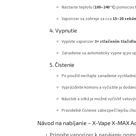
Nastavte teplotu (
100–240 °C
) pomocou tl
Vaporizer sa zohreje za cca
15–20 sekú
4. Vypnutie
Vypnite vaporizer
3× stlačením tlačidl
Zariadenie sa automaticky vypne aj po up
5. Čistenie
Po použití nechajte zariadenie vychladnú
Vyprázdnite komoru a vyčistite ju dodan
Náustok a sitká je možné vyčistiť vatový
Pravidelné čistenie zabezpečí lepšiu chuť
Návod na nabíjanie – X-Vape X-MAX A
Pripojte vaporizer k napájaniu po