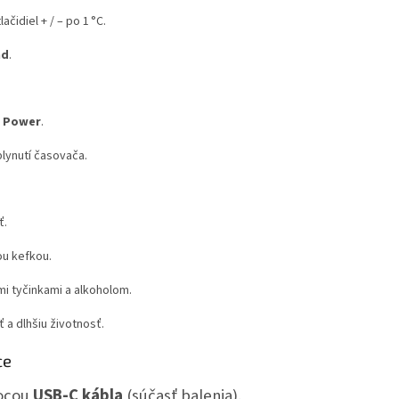
ačidiel + / – po 1 °C.
nd
.
a Power
.
lynutí časovača.
ť.
ou kefkou.
mi tyčinkami a alkoholom.
 a dlhšiu životnosť.
ce
mocou
USB-C kábla
(súčasť balenia).