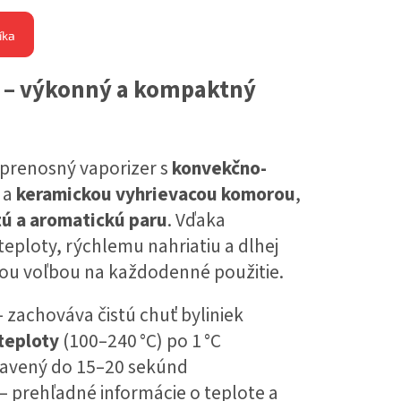
íka
e – výkonný a kompaktný
prenosný vaporizer s
konvekčno-
a
keramickou vyhrievacou komorou
,
tú a aromatickú paru
. Vďaka
eploty, rýchlemu nahriatiu a dlhej
lnou voľbou na každodenné použitie.
 zachováva čistú chuť byliniek
teploty
(100–240 °C) po 1 °C
ravený do 15–20 sekúnd
– prehľadné informácie o teplote a