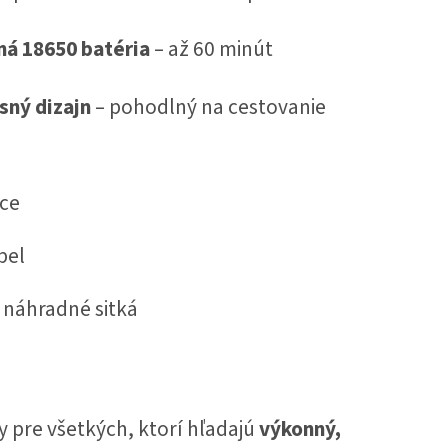
á 18650 batéria
– až 60 minút
ný dizajn
– pohodlný na cestovanie
Ace
bel
a náhradné sitká
y pre všetkých, ktorí hľadajú
výkonný,