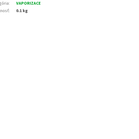
gória
:
VAPORIZACE
nosť
:
0.1 kg