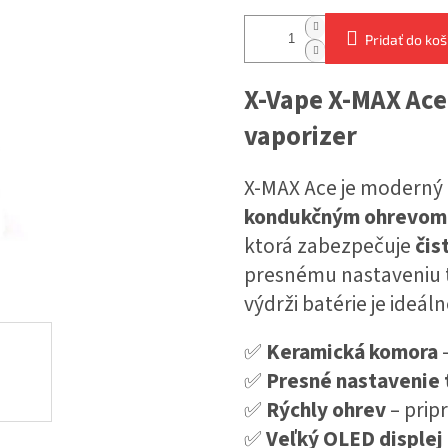
Pridať do koš
X-Vape X-MAX Ac
vaporizer
X-MAX Ace je moderný 
kondukčným ohrevom
ktorá zabezpečuje
čis
presnému nastaveniu t
výdrži batérie je ideá
✅
Keramická komora
–
✅
Presné nastavenie 
✅
Rýchly ohrev
– prip
✅
Veľký OLED displej