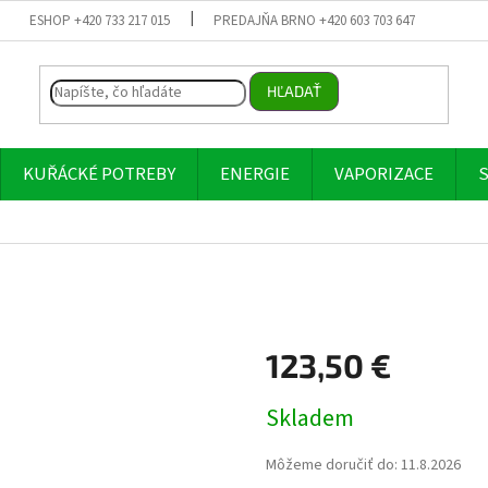
ESHOP +420 733 217 015
PREDAJŇA BRNO +420 603 703 647
HĽADAŤ
KUŘÁCKÉ POTREBY
ENERGIE
VAPORIZACE
S
123,50 €
Jednotková
Skladem
cena:
Môžeme doručiť do:
11.8.2026