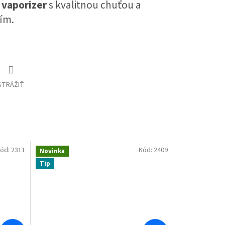
 vaporizer
s kvalitnou chuťou a
ím.
STRÁŽIŤ
ód:
2311
Kód:
2409
Novinka
Tip