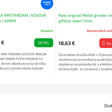
14,40 €
–10 %
KA AMSTERDAM | KOVOVÁ
Raw original Metal grinder w
Á | 40MM
giftbox 4part 5mm
Skladem
Momentálně ned
 €
18,63 €
DETAIL
Do 
 AMSTERDAM | KOVOVÁ 4DIELNA
Štvordielna drvička RAW v štýlovo
MIX FARIEB POPIS PRODUKTU:
striebornom prevedení je praktick
 40 mm 4dielna kovová drvička
doplnkom na jednoduché a efektív
by pre účinné mletie byliniek
drvenie bylín. Je vyrobená z kvalit
aný...
kovu, ktorý zabezpečuje vysokú...
Dod