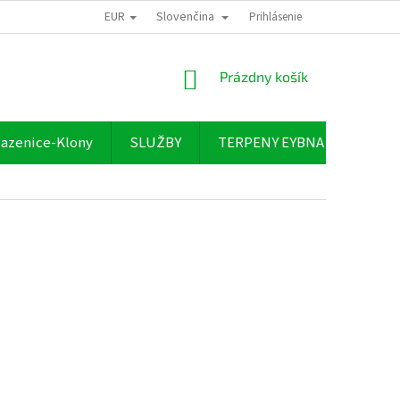
EUR
Slovenčina
Prihlásenie
NÁKUPNÝ
Prázdny košík
KOŠÍK
azenice-Klony
SLUŽBY
TERPENY EYBNA
O NÁ