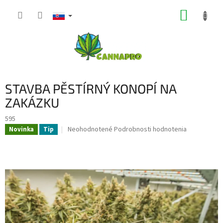
Prejsť
NÁKUP
na
obsah
KOŠÍK
STAVBA PĚSTÍRNÝ KONOPÍ NA
ZAKÁZKU
595
Priemerné
Neohodnotené
Podrobnosti hodnotenia
Novinka
Tip
hodnotenie
produktu
je
0,0
z
5
hviezdičiek.