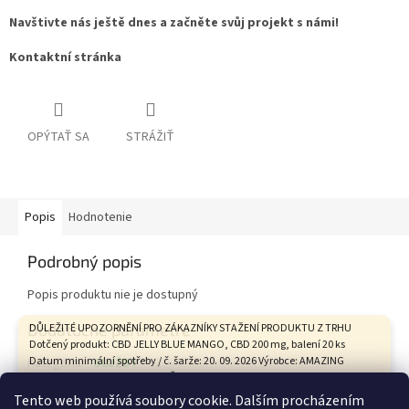
Navštivte nás ještě dnes a začněte svůj projekt s námi!
Kontaktní stránka
OPÝTAŤ SA
STRÁŽIŤ
Popis
Hodnotenie
Podrobný popis
Popis produktu nie je dostupný
Dodatočné parametre
DŮLEŽITÉ UPOZORNĚNÍ PRO ZÁKAZNÍKY STAŽENÍ PRODUKTU Z TRHU
Dotčený produkt: CBD JELLY BLUE MANGO, CBD 200 mg, balení 20 ks
Datum minimální spotřeby / č. šarže: 20. 09. 2026 Výrobce: AMAZING
Kategória
:
SLUŽBY
HEALTH CARE s.r.o., Tovární 9, České Budějovice Státní zemědělská a
Hmotnosť
:
0.1 kg
potravinářská inspekce na základě hodnocení zdravotního rizika
Tento web používá soubory cookie. Dalším procházením