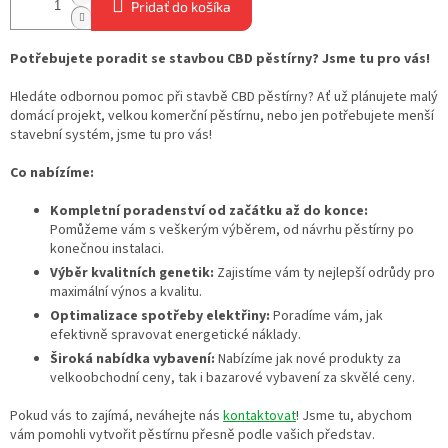
Pridať do košíka
Potřebujete poradit se stavbou CBD pěstírny? Jsme tu pro vás!
Hledáte odbornou pomoc při stavbě CBD pěstírny? Ať už plánujete malý
domácí projekt, velkou komerční pěstírnu, nebo jen potřebujete menší
stavební systém, jsme tu pro vás!
Co nabízíme:
Kompletní poradenství od začátku až do konce:
Pomůžeme vám s veškerým výběrem, od návrhu pěstírny po
konečnou instalaci.
Výběr kvalitních genetik:
Zajistíme vám ty nejlepší odrůdy pro
maximální výnos a kvalitu.
Optimalizace spotřeby elektřiny:
Poradíme vám, jak
efektivně spravovat energetické náklady.
Široká nabídka vybavení:
Nabízíme jak nové produkty za
velkoobchodní ceny, tak i bazarové vybavení za skvělé ceny.
Pokud vás to zajímá, neváhejte nás
kontaktovat
! Jsme tu, abychom
vám pomohli vytvořit pěstírnu přesně podle vašich představ.