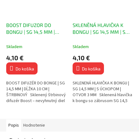
BOOST DIFUZOR DO
SKLENĚNÁ HLAVIČKA K
BONGU | SG 14,5 MM |
BONGU | SG 14,5 MM | S
DÉLKA 10 CM |
MADLEM | OTVOR 3 MM
ŠTĚRBINOVÝ
Skladem
Skladem
4,10 €
4,10 €
Do košíka
Do košíka
BOOST DIFUZÉR DO BONGE | SG
SKLENENÁ HLAVIČKA K BONGU |
14,5 MM | DĹŽKA 10 CM |
SG 14,5 MM | S ÚCHOPOM |
ŠTRBINOVÝ Sklenený štrbinový
OTVOR 3 MM Sklenená hlavička
difuzér Boost – nevyhnutný diel
k bongu so zábrusom SG 14,5
pre lepšiu filtráciu dymu
mm Bočný úchop pre
Rozptyľuje dym do...
jednoduchú a bezpečnú...
Popis
Hodnotenie