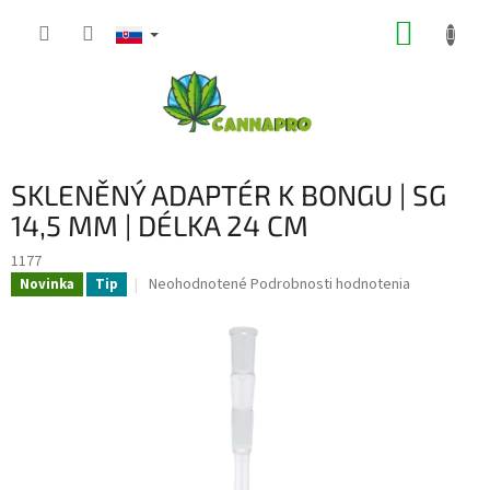
Prejsť
NÁKUP
na
obsah
KOŠÍK
SKLENĚNÝ ADAPTÉR K BONGU | SG
14,5 MM | DÉLKA 24 CM
1177
Priemerné
Neohodnotené
Podrobnosti hodnotenia
Novinka
Tip
hodnotenie
produktu
je
0,0
z
5
hviezdičiek.