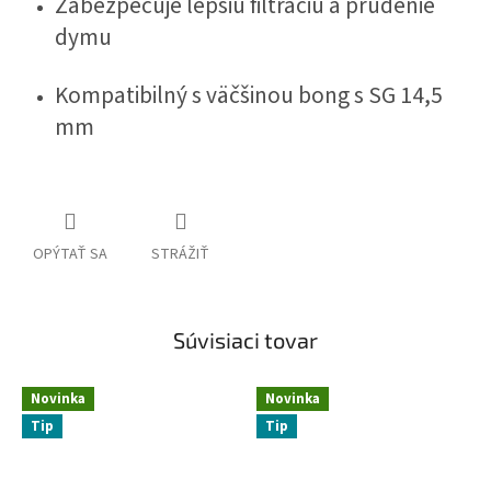
Zabezpečuje lepšiu filtráciu a prúdenie
dymu
Kompatibilný s väčšinou bong s SG 14,5
mm
OPÝTAŤ SA
STRÁŽIŤ
Súvisiaci tovar
Novinka
Novinka
Tip
Tip