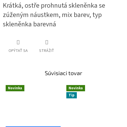
Krátká, ostře prohnutá skleněnka se
zúženým náustkem, mix barev, typ
skleněnka barevná
OPÝTAŤ SA
STRÁŽIŤ
Súvisiaci tovar
Novinka
Novinka
Tip