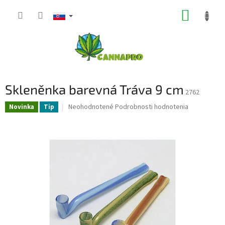
Prejsť
NÁKUP
na
obsah
KOŠÍK
Skleněnka barevná Tráva 9 cm
2762
Priemerné
Neohodnotené
Podrobnosti hodnotenia
Novinka
Tip
hodnotenie
produktu
je
0,0
z
5
hviezdičiek.