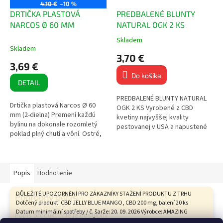
4,10 €
–10 %
DRTIČKA PLASTOVÁ
PREDBALENÉ BLUNTY
NARCOS Ø 60 MM
NATURAL OGK 2 KS
Skladem
Priemerné
Skladem
hodnotenie
3,70 €
produktu
3,69 €
je
Do košíka
5,0
DETAIL
z
5
PREDBALENÉ BLUNTY NATURAL
Drtička plastová Narcos Ø 60
hviezdičiek.
OGK 2 KS Vyrobené z CBD
mm (2-dielna) Premení každú
kvetiny najvyššej kvality
bylinu na dokonale rozomletý
pestovanej v USA a napustené
poklad plný chutí a vôní. Ostré,
terpénmi americkej výroby!
tvrdé a odolné zuby 2-dielna
Zvýšená odolnosť proti
Priemer: 60 mm Hlboký...
roztrhnutiu Ručne...
Popis
Hodnotenie
DŮLEŽITÉ UPOZORNĚNÍ PRO ZÁKAZNÍKY STAŽENÍ PRODUKTU Z TRHU
Podrobný popis
Dotčený produkt: CBD JELLY BLUE MANGO, CBD 200 mg, balení 20 ks
Datum minimální spotřeby / č. šarže: 20. 09. 2026 Výrobce: AMAZING
Popis produktu nie je dostupný
HEALTH CARE s.r.o., Tovární 9, České Budějovice Státní zemědělská a