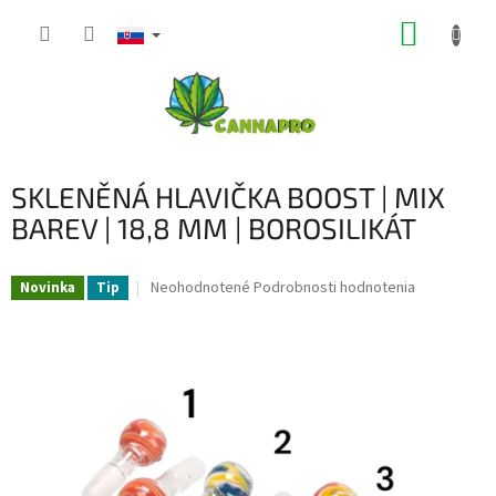
Prejsť
NÁKUP
na
obsah
KOŠÍK
SKLENĚNÁ HLAVIČKA BOOST | MIX
BAREV | 18,8 MM | BOROSILIKÁT
Priemerné
Neohodnotené
Podrobnosti hodnotenia
Novinka
Tip
hodnotenie
produktu
je
0,0
z
5
hviezdičiek.