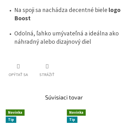
Na spoji sa nachádza decentné biele
logo
Boost
Odolná, ľahko umývateľná a ideálna ako
náhradný alebo dizajnový diel
OPÝTAŤ SA
STRÁŽIŤ
Súvisiaci tovar
Novinka
Novinka
Tip
Tip