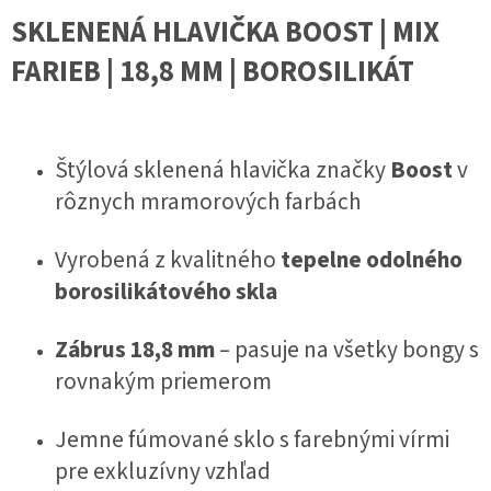
SKLENENÁ HLAVIČKA BOOST | MIX
FARIEB | 18,8 MM | BOROSILIKÁT
Štýlová sklenená hlavička značky
Boost
v
rôznych mramorových farbách
Vyrobená z kvalitného
tepelne odolného
borosilikátového skla
Zábrus 18,8 mm
– pasuje na všetky bongy s
rovnakým priemerom
Jemne fúmované sklo s farebnými vírmi
pre exkluzívny vzhľad