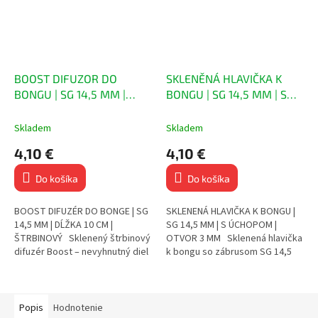
BOOST DIFUZOR DO
SKLENĚNÁ HLAVIČKA K
BONGU | SG 14,5 MM |
BONGU | SG 14,5 MM | S
DÉLKA 10 CM |
MADLEM | OTVOR 3 MM
ŠTĚRBINOVÝ
Skladem
Skladem
4,10 €
4,10 €
Do košíka
Do košíka
BOOST DIFUZÉR DO BONGE | SG
SKLENENÁ HLAVIČKA K BONGU |
14,5 MM | DĹŽKA 10 CM |
SG 14,5 MM | S ÚCHOPOM |
ŠTRBINOVÝ Sklenený štrbinový
OTVOR 3 MM Sklenená hlavička
difuzér Boost – nevyhnutný diel
k bongu so zábrusom SG 14,5
pre lepšiu filtráciu dymu
mm Bočný úchop pre
Rozptyľuje dym do...
jednoduchú a bezpečnú...
Popis
Hodnotenie