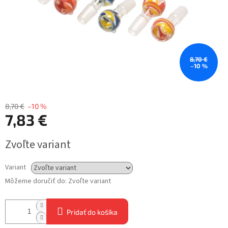
8,70 €
–10 %
8,70 €
–10 %
7,83 €
Jednotková
Zvoľte variant
cena:
Variant
Môžeme doručiť do:
Zvoľte variant
Pridať do košíka