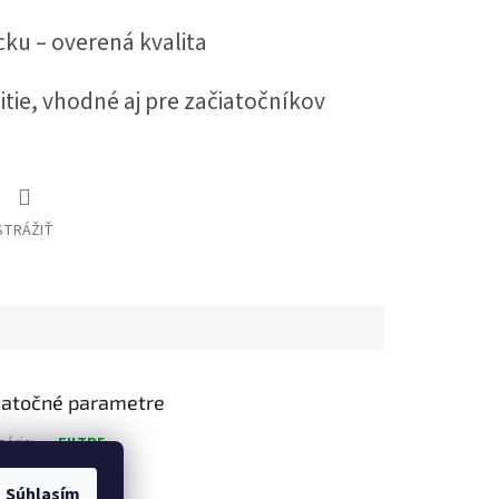
ku – overená kvalita
ie, vhodné aj pre začiatočníkov
STRÁŽIŤ
atočné parametre
gória
:
FILTRE
nosť
:
0.1 kg
Súhlasím