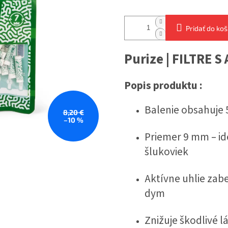
Pridať do koš
Purize | FILTRE 
Popis produktu :
Balenie obsahuje 
8,20 €
–10 %
Priemer 9 mm – ide
šlukoviek
Aktívne uhlie zabe
dym
Znižuje škodlivé l