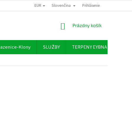
EUR
Slovenčina
Prihlásenie
NÁKUPNÝ
Prázdny košík
KOŠÍK
azenice-Klony
SLUŽBY
TERPENY EYBNA
O NÁ