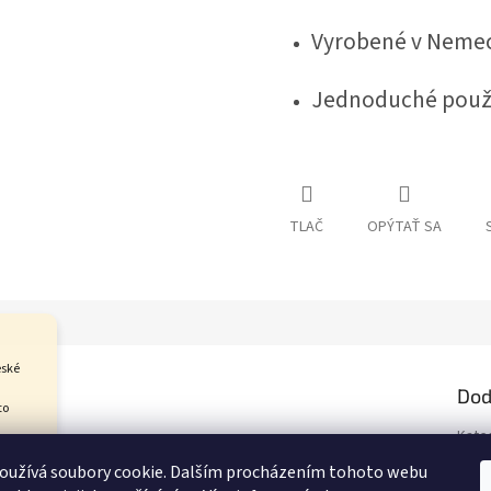
Vyrobené v Nemec
Jednoduché použit
TLAČ
OPÝTAŤ SA
eské
Dod
to
Kate
 jej
Hmot
Kozí
oužívá soubory cookie. Dalším procházením tohoto webu
pní