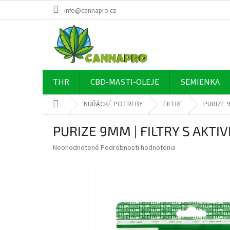
Prejsť
info@cannapro.cz
na
obsah
THR
CBD-MASTI-OLEJE
SEMIENKA
Domov
KUŘÁCKÉ POTREBY
FILTRE
PURIZE 9
PURIZE 9MM | FILTRY S AKTI
Priemerné
Neohodnotené
Podrobnosti hodnotenia
hodnotenie
produktu
je
0,0
z
5
hviezdičiek.