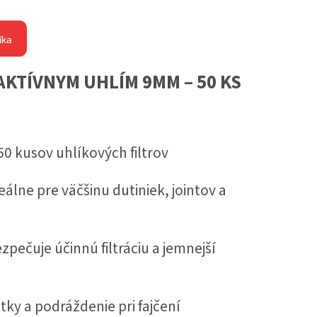
íka
S AKTÍVNYM UHLÍM 9MM – 50 KS
50 kusov uhlíkových filtrov
álne pre väčšinu dutiniek, jointov a
zpečuje účinnú filtráciu a jemnejší
átky a podráždenie pri fajčení