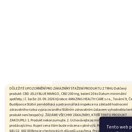
Popis
Hodnotenie
DŮLEŽITÉ UPOZORNĚNÍ PRO ZÁKAZNÍKY STAŽENÍ PRODUKTU Z TRHU Dotčený
produkt: CBD JELLY BLUE MANGO, CBD 200 mg, balení 20 ks Datum minimální
spotřeby / č. šarže: 20. 09. 2026 Výrobce: AMAZING HEALTH CARE s.r.o., Tovární 9, Č
Budějovice Státní zemědělská a potravinářská inspekce na základě hodnocení
Podrobný popis
zdravotního rizika vypracovaného Státním zdravotním ústavem vyhodnotila ten
produkt není bezpečný. ŽÁDÁME VŠECHNY ZÁKAZNÍKY, KTEŘÍ TENTO PRODUKT
Popis produktu nie je dostupný
ZAKOUPILI: 1. Produkt nekonzumujte. 2. Uchovávejte jej mimo dosah dětí. 3. Vraťte
prodávajícímu. Kupní cena Vám bude vrácena v plné výši. Provozovna na adrese 
Tento web p
641/12, 602 00 Brno je z technických důvodů uzavřena. Pro vrácení produktu a ku