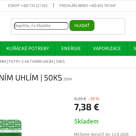
ESHOP +420 733 217 015
PREDAJŇA BRNO +420 603 703 647
HĽADAŤ
KUŘÁCKÉ POTREBY
ENERGIE
VAPORIZACE
S
MM | FILTRY S AKTIVNÍM UHLÍM | 50KS
VNÍM UHLÍM | 50KS
2694
8,20 €
–10 %
7,38 €
Jednotková
Skladem
cena:
Môžeme doručiť do:
12.8.2026