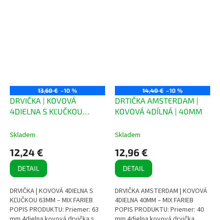
13,60 €
–10 %
14,40 €
–10 %
DRVIČKA | KOVOVÁ
DRTIČKA AMSTERDAM |
4DIELNA S KĽUČKOU
KOVOVÁ 4DÍLNÁ | 40MM
63MM
Skladem
Skladem
12,24 €
12,96 €
DETAIL
DETAIL
DRVIČKA | KOVOVÁ 4DIELNA S
DRVIČKA AMSTERDAM | KOVOVÁ
KĽUČKOU 63MM – MIX FARIEB
4DIELNA 40MM – MIX FARIEB
POPIS PRODUKTU: Priemer: 63
POPIS PRODUKTU: Priemer: 40
mm 4dielna kovová drvička s
mm 4dielna kovová drvička