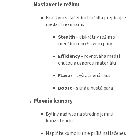
Nastavenie režimu
Krátkym stlačením tlačidla prepínajte
medzi 4 režimami:
Stealth
– diskrétny režim s
menším množstvom pary
Efficiency
– rovnováha medzi
chuťou a úsporou materiálu
Flavor
– zvýraznená chuť
Boost
– silná a hustá para
Plnenie komory
Byliny nadrvte na stredne jemnú
konzistenciu.
Naplňte komoru (nie príliš natlačene).