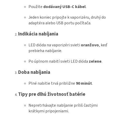
Použite
dodávaný USB-C kábel
.
Jeden koniec pripojte k vaporizéru, druhý do
adaptéra alebo USB portu počítača.
Indikácia nabíjania
LED dióda na vaporizéri svieti
oranžovo
, keď
prebieha nabíjanie.
Po úplnom nabití svieti LED dióda
zelene
.
Doba nabíjania
Plné nabitie trvá približne
90 minút
.
Tipy pre dlhú životnosť batérie
Nepretrhávajte nabíjanie príliš častými
krátkymi pripojeniami.