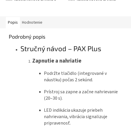
priesvitným viečkom Skladacia
Ostré zuby pre účinné mletie
kľučka pre pohodlné...
byliniek Integrovaný...
Popis
Hodnotenie
Podrobný popis
Stručný návod – PAX Plus
Zapnutie a nahriatie
Podržte tlačidlo (integrované v
náustku) počas 2 sekúnd.
Prístroj sa zapne a začne nahrievanie
(20–30 s).
LED indikácia ukazuje priebeh
nahrievania, vibrácia signalizuje
pripravenosť.