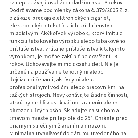
sa nepredávajú osobám mladším ako 18 rokov.
Dodržiavame podmienky zákona č. 379/2005 Z. z.
o zákaze predaja elektronických cigariet,
elektronických tekutín a ich príslušenstva
mladistvým. Akýkoľvek výrobok, ktorý imituje
funkciu tabakového výrobku alebo tabakového
príslušenstva, vrátane príslušenstva k takýmto
výrobkom, je možné zakúpiť po dovŕšení 18
rokov. Uchovávajte mimo dosahu detí. Nie je
určené na používanie tehotnými alebo
dojčiacimi ženami, aktívnymi alebo
profesionálnymi vodičmi alebo pracovníkmi na
ťažkých strojoch. Nevykonávajte žiadne činnosti,
ktoré by mohli viesť k vášmu zraneniu alebo
ohrozeniu iných osôb. Skladujte na suchom a
tmavom mieste pri teplote do 25°. Chráňte pred
priamym slnečným žiarením a mrazom.
Minimálna trvanlivosť do dátumu uvedeného na