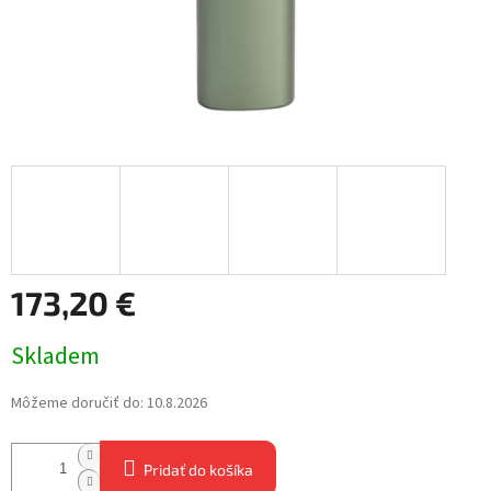
173,20 €
Jednotková
Skladem
cena:
Môžeme doručiť do:
10.8.2026
Pridať do košíka