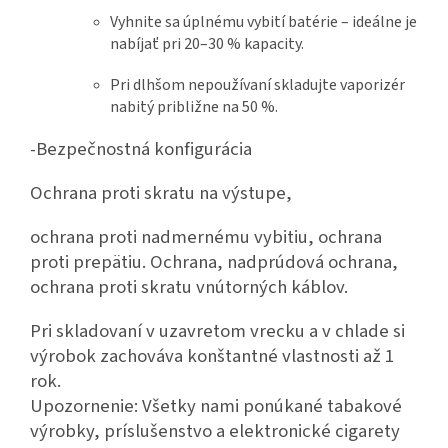
Vyhnite sa úplnému vybití batérie – ideálne je
nabíjať pri 20–30 % kapacity.
Pri dlhšom nepoužívaní skladujte vaporizér
nabitý približne na 50 %.
-Bezpečnostná konfigurácia
Ochrana proti skratu na výstupe,
ochrana proti nadmernému vybitiu, ochrana
proti prepätiu. Ochrana, nadprúdová ochrana,
ochrana proti skratu vnútorných káblov.
Pri skladovaní v uzavretom vrecku a v chlade si
výrobok zachováva konštantné vlastnosti až 1
rok.
Upozornenie: Všetky nami ponúkané tabakové
výrobky, príslušenstvo a elektronické cigarety