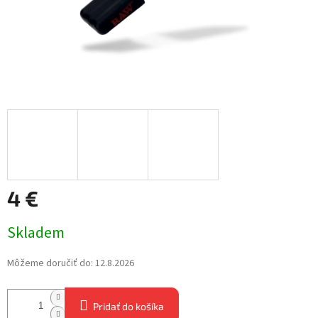
4 €
Jednotková
Skladem
cena:
Môžeme doručiť do:
12.8.2026
Pridať do košíka