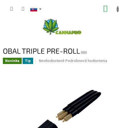
Prejsť
NÁKUP
na
obsah
KOŠÍK
OBAL TRIPLE PRE-ROLL
660
Priemerné
Neohodnotené
Podrobnosti hodnotenia
Novinka
Tip
hodnotenie
produktu
je
0,0
z
5
hviezdičiek.