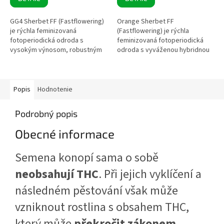
GG4 Sherbet FF (Fastflowering)
Orange Sherbet FF
je rýchla feminizovaná
(Fastflowering) je rýchla
fotoperiodická odroda s
feminizovaná fotoperiodická
vysokým výnosom, robustným
odroda s vyváženou hybridnou
rastom a bohatou produkciou
genetikou. Vyznačuje sa
živice. Vďaka krátkej dobe
krátkym kvitnutím, vysokými
kvitnutia a...
výnosmi a bohatou...
Popis
Hodnotenie
Podrobný popis
Obecné informace
Semena konopí sama o sobě
neobsahují THC
. Při jejich vyklíčení a
následném pěstování však může
vzniknout rostlina s obsahem THC,
který může
překročit zákonem