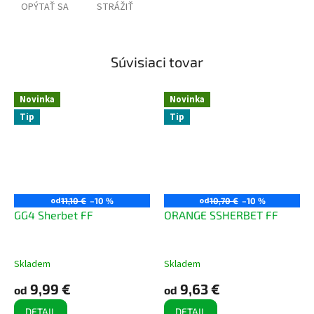
OPÝTAŤ SA
STRÁŽIŤ
Súvisiaci tovar
Novinka
Novinka
Tip
Tip
od
od
11,10 €
–10 %
10,70 €
–10 %
GG4 Sherbet FF
ORANGE SSHERBET FF
Skladem
Skladem
9,99 €
9,63 €
od
od
DETAIL
DETAIL