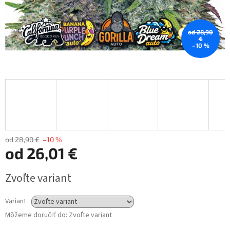
od 28,90
€
–10 %
od 28,90 €
–10 %
od
26,01 €
Jednotková
Zvoľte variant
cena:
Variant
Môžeme doručiť do:
Zvoľte variant