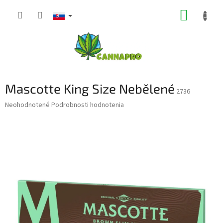
Prejsť
NÁKUP
na
obsah
KOŠÍK
Mascotte King Size Nebělené
2736
Priemerné
Neohodnotené
Podrobnosti hodnotenia
hodnotenie
produktu
je
0,0
z
5
hviezdičiek.