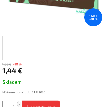
1,60 €
–10 %
1,60 €
–10 %
1,44 €
Jednotková
Skladem
cena:
Môžeme doručiť do:
11.8.2026
Pridať do košíka