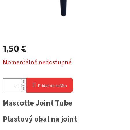
1,50 €
Jednotková
Momentálně nedostupné
cena:
Pridať do košíka
Mascotte Joint Tube
Plastový obal na joint