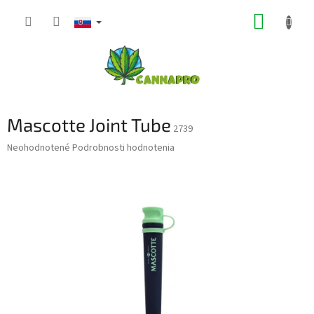
Prejsť
NÁKUP
na
obsah
KOŠÍK
Mascotte Joint Tube
2739
Priemerné
Neohodnotené
Podrobnosti hodnotenia
hodnotenie
produktu
je
0,0
z
5
hviezdičiek.