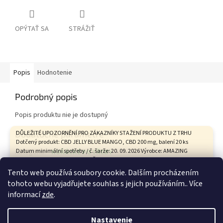
OPÝTAŤ SA
STRÁŽIŤ
Popis
Hodnotenie
Podrobný popis
Popis produktu nie je dostupný
Dodatočné parametre
DŮLEŽITÉ UPOZORNĚNÍ PRO ZÁKAZNÍKY STAŽENÍ PRODUKTU Z TRHU
Dotčený produkt: CBD JELLY BLUE MANGO, CBD 200 mg, balení 20 ks
Datum minimální spotřeby / č. šarže: 20. 09. 2026 Výrobce: AMAZING
Kategória
:
KUŘÁCKÉ POTŘEBY
HEALTH CARE s.r.o., Tovární 9, České Budějovice Státní zemědělská a
Hmotnosť
:
0.1 kg
potravinářská inspekce na základě hodnocení zdravotního rizika
Tento web používá soubory cookie. Dalším procházením
vypracovaného Státním zdravotním ústavem vyhodnotila tento
tohoto webu vyjadřujete souhlas s jejich používáním.. Více
produkt není bezpečný. ŽÁDÁME VŠECHNY ZÁKAZNÍKY, KTEŘÍ TENTO
Z
informací
zde
.
PRODUKT ZAKOUPILI: 1. Produkt nekonzumujte. 2. Uchovávejte jej
á
mimo dosah dětí. 3. Vraťte jej prodávajícímu. Kupní cena Vám bude
Vytvoril Shoptet
p
vrácena v plné výši. Provozovna na adrese Kozí 641/12, 602 00 Brno je z
Nastavenie
technických důvodů uzavřena. Pro vrácení produktu a kupní ceny nás