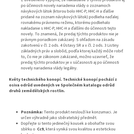
po účinnosti novely nariadenia vlády o zoznamoch
návykových látok (ktorou bolo HHC-P, HHC-H a ďalšie
pridané na zoznam návykových látok) podlieha naďalej
rovnakému právnemu režimu, ktorému podliehalo
nakladanie s HHC-P, HHC-H a ďalšími do účinnosti tejto
novely. To znamená, že predaj týchto produktov nie je
právnym poriadkom zakázaný. S ohľadom na zásadu
zakotvenú v čl. 2 ods. 4 Ústavy SR a v čl. 2 ods. 3 Listiny
základných práv a slobôd, podľa ktorej každý môže robiť
to, čo nie je zákonom zakázané, možno uzavrieť, že
predaj týchto produktov je v súčasnosti aj po účinnosti
novely nariadenia vlády legálny.
Květy technického konopí. Technické konopí pochází z
osiva odrůd uvedených ve Společném katalogu odrůd
druhů zemědělských rostlin.
Poznámka:
Tento produkt neslouží ke konzumaci. Je
určen výhradně jako sběratelský předmět.
Dopřejte si tento jedinečný kousek a obohaťte svou
sbírku o
Cc9
, která vyniká svou kvalitou a estetickou