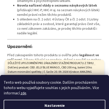
omamnými a psychotropními látkami.
Novela nařízení vlády o seznamu návykových látek
(přidávající HHC-P, HHC-H aj. na seznam návykových látek)
nemění právní režim těchto produktů.
S ohledem na čl. 2 odst. 4 Ústavy ČR a čl. 2 odst. 3 Listiny
základních práv a svobod, které garantují právo činit vše,
co není zákonem zakázáno, je prodej těchto produktů i
nadále legální.
Upozornění:
Před zakoupením tohoto produktu si ověřte jeho
legálnost ve
vaší zemi
. Zákony týkající se prodeje, držení a použití se mohou
DŮLEŽITÉ UPOZORNĚNÍ PRO ZÁKAZNÍKY STAŽENÍ PRODUKTU Z TRHU
v jednotlivých státech lišit.
Respektujte místní legislativu.
Dotčený produkt: CBD JELLY BLUE MANGO, CBD 200 mg, balení 20 ks
Datum minimální spotřeby / č. šarže: 20. 09. 2026 Výrobce: AMAZING
HEALTH CARE s.r.o., Tovární 9, České Budějovice Státní zemědělská a
potravinářská inspekce na základě hodnocení zdravotního rizika
Tento web používá soubory cookie. Dalším procházením
vypracovaného Státním zdravotním ústavem vyhodnotila tento
tohoto webu vyjadřujete souhlas s jejich používáním.. Více
produkt není bezpečný. ŽÁDÁME VŠECHNY ZÁKAZNÍKY, KTEŘÍ TENTO
Z
informací
zde
.
PRODUKT ZAKOUPILI: 1. Produkt nekonzumujte. 2. Uchovávejte jej
á
mimo dosah dětí. 3. Vraťte jej prodávajícímu. Kupní cena Vám bude
Vytvoril Shoptet
p
vrácena v plné výši. Provozovna na adrese Kozí 641/12, 602 00 Brno je z
Nastavenie
technických důvodů uzavřena. Pro vrácení produktu a kupní ceny nás
ä