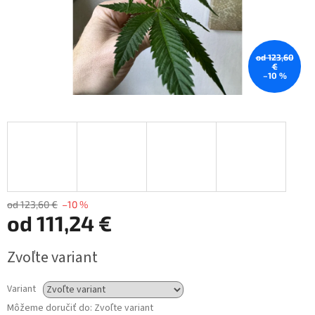
od 123,60
€
–10 %
od 123,60 €
–10 %
od
111,24 €
Jednotková
Zvoľte variant
cena:
Variant
Môžeme doručiť do:
Zvoľte variant