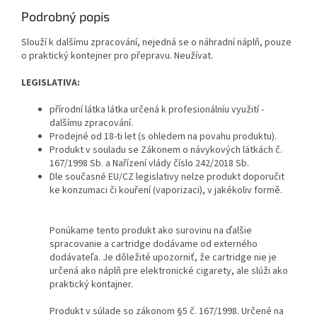
Podrobný popis
Slouží k dalšímu zpracování, nejedná se o náhradní náplň, pouze
o praktický kontejner pro přepravu. Neužívat.
LEGISLATIVA:
přírodní látka látka určená k profesionálníu využití -
dalšímu zpracování.
Prodejné od 18-ti let (s ohledem na povahu produktu).
Produkt v souladu se Zákonem o návykových látkách č.
167/1998 Sb. a Nařízení vlády číslo 242/2018 Sb.
Dle současné EU/CZ legislativy nelze produkt doporučit
ke konzumaci či kouření (vaporizaci), v jakékoliv formě.
Ponúkame tento produkt ako surovinu na ďalšie
spracovanie a cartridge dodávame od externého
dodávateľa. Je dôležité upozorniť, že cartridge nie je
určená ako náplň pre elektronické cigarety, ale slúži ako
praktický kontajner.
Produkt v súlade so zákonom §5 č. 167/1998. Určené na