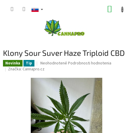
Prejsť
NÁKUP
na
obsah
KOŠÍK
Klony Sour Suver Haze Triploid CBD
Priemerné
Neohodnotené
Podrobnosti hodnotenia
Novinka
Tip
hodnotenie
Značka:
Cannapro.cz
produktu
je
0,0
z
5
hviezdičiek.