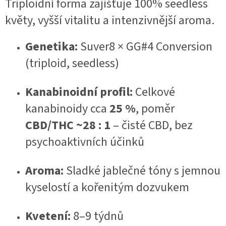
Triploidní forma zajišťuje 100% seedless
květy, vyšší vitalitu a intenzivnější aroma.
Genetika:
Suver8 × GG#4 Conversion
(triploid, seedless)
Kanabinoidní profil:
Celkové
kanabinoidy cca
25 %
, poměr
CBD/THC ~28 : 1
– čisté CBD, bez
psychoaktivních účinků
Aroma:
Sladké jablečné tóny s jemnou
kyselostí a kořenitým dozvukem
Kvetení:
8–9 týdnů