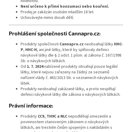
hodnotou.
Není určeno k přímé konzumaci nebo kouření.
Prodej je zakázán osobám mladším 18 let.
Uchovávejte mimo dosah dětí.
Prohlášení společnosti Cannapro.cz:
Produkty společnosti
Cannapro.cz
neobsahují látky
HHC-
P
,
HHC-H
, ani jiné látky, které by splňovaly definici
návykové látky dle § 2 odst. 1 písm. a) zákona č. 167/1998
Sb. o návykových látkách.
Od
1. 7. 2024
nabízené produkty obsahují pouze legální
látky, které nejsou zařazeny na žádný ze seznamů
nařízení vlády č. 463/2013 Sb. o seznamech návykových
látek.
Produkty neobsahují zakázané látky, a proto nesplňují
definici návykové látky dle zákona o návykových látkách.
Právní informace:
Produkty
CC9, TH9C a NLC
nepodléhají omezením a
povinnostem stanoveným zákonem o návykových
látkách, ani trestním činům spojeným s nakládáním s