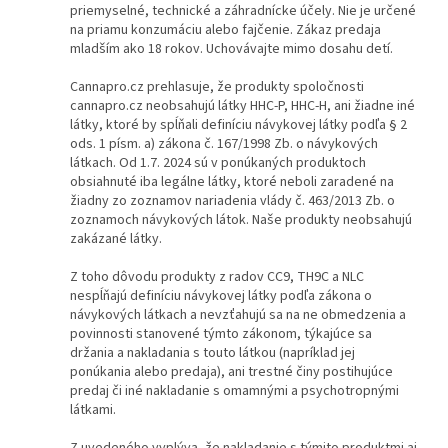
priemyselné, technické a záhradnícke účely. Nie je určené
na priamu konzumáciu alebo fajčenie. Zákaz predaja
mladším ako 18 rokov. Uchovávajte mimo dosahu detí.
Cannapro.cz prehlasuje, že produkty spoločnosti
cannapro.cz neobsahujú látky HHC-P, HHC-H, ani žiadne iné
látky, ktoré by spĺňali definíciu návykovej látky podľa § 2
ods. 1 písm. a) zákona č. 167/1998 Zb. o návykových
látkach. Od 1.7. 2024 sú v ponúkaných produktoch
obsiahnuté iba legálne látky, ktoré neboli zaradené na
žiadny zo zoznamov nariadenia vlády č. 463/2013 Zb. o
zoznamoch návykových látok. Naše produkty neobsahujú
zakázané látky.
Z toho dôvodu produkty z radov CC9, TH9C a NLC
nespĺňajú definíciu návykovej látky podľa zákona o
návykových látkach a nevzťahujú sa na ne obmedzenia a
povinnosti stanovené týmto zákonom, týkajúce sa
držania a nakladania s touto látkou (napríklad jej
ponúkania alebo predaja), ani trestné činy postihujúce
predaj či iné nakladanie s omamnými a psychotropnými
látkami.
Z uvedeného vyplýva, že nakladanie s týmito produktmi aj