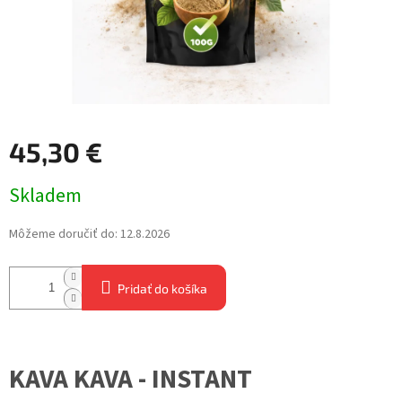
45,30 €
Jednotková
Skladem
cena:
Môžeme doručiť do:
12.8.2026
Pridať do košíka
KAVA KAVA - INSTANT