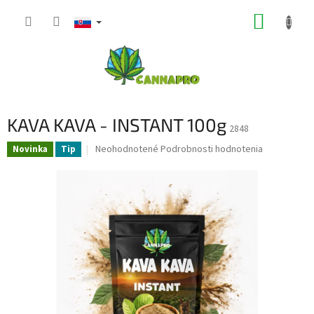
Prejsť
NÁKUP
na
obsah
KOŠÍK
KAVA KAVA - INSTANT 100g
2848
Priemerné
Neohodnotené
Podrobnosti hodnotenia
Novinka
Tip
hodnotenie
produktu
je
0,0
z
5
hviezdičiek.