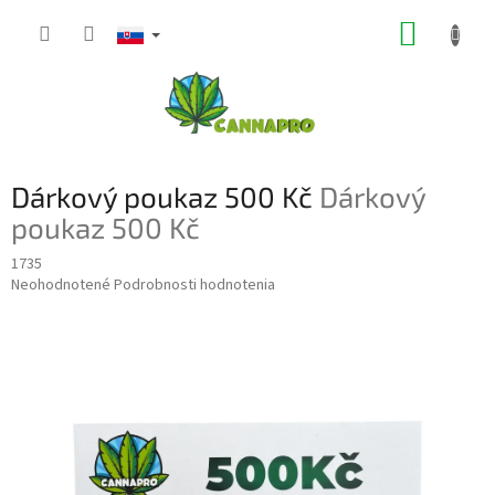
Prejsť
NÁKUP
na
obsah
KOŠÍK
Dárkový poukaz 500 Kč
Dárkový
poukaz 500 Kč
1735
Priemerné
Neohodnotené
Podrobnosti hodnotenia
hodnotenie
produktu
je
0,0
z
5
hviezdičiek.