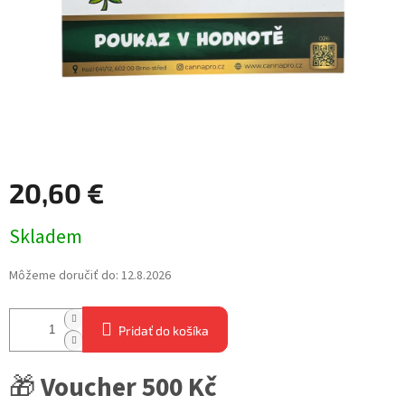
20,60 €
Jednotková
Skladem
cena:
Môžeme doručiť do:
12.8.2026
Pridať do košíka
🎁
Voucher 500 Kč