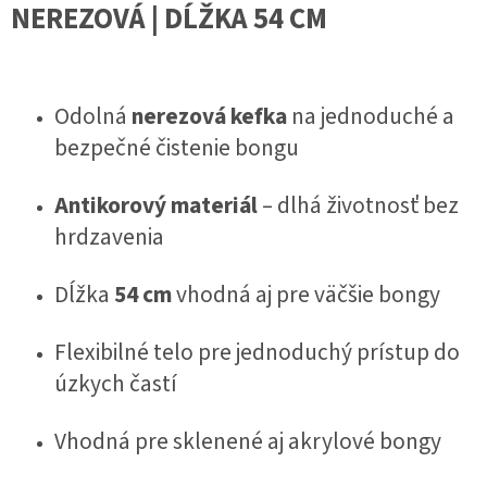
NEREZOVÁ | DĹŽKA 54 CM
Odolná
nerezová kefka
na jednoduché a
bezpečné čistenie bongu
Antikorový materiál
– dlhá životnosť bez
hrdzavenia
Dĺžka
54 cm
vhodná aj pre väčšie bongy
Flexibilné telo pre jednoduchý prístup do
úzkych častí
Vhodná pre sklenené aj akrylové bongy