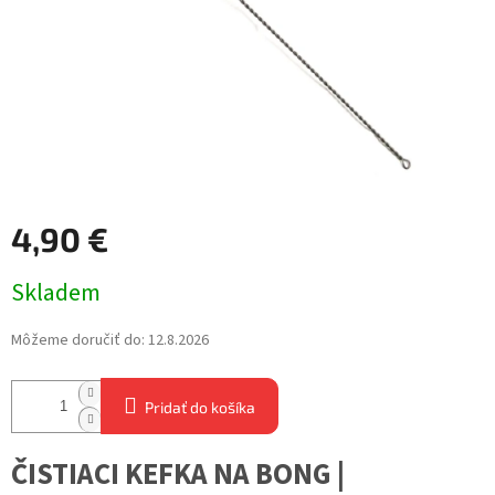
4,90 €
Jednotková
Skladem
cena:
Môžeme doručiť do:
12.8.2026
Pridať do košíka
ČISTIACI KEFKA NA BONG |