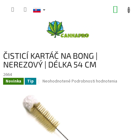
Prejsť
NÁKUP
na
obsah
KOŠÍK
ČISTICÍ KARTÁČ NA BONG |
NEREZOVÝ | DÉLKA 54 CM
2664
Priemerné
Neohodnotené
Podrobnosti hodnotenia
Novinka
Tip
hodnotenie
produktu
je
0,0
z
5
hviezdičiek.