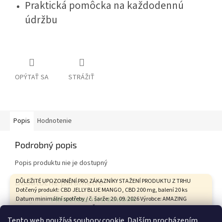
Praktická pomôcka na každodennú
údržbu
OPÝTAŤ SA
STRÁŽIŤ
Popis
Hodnotenie
Podrobný popis
Popis produktu nie je dostupný
Dodatočné parametre
DŮLEŽITÉ UPOZORNĚNÍ PRO ZÁKAZNÍKY STAŽENÍ PRODUKTU Z TRHU
Dotčený produkt: CBD JELLY BLUE MANGO, CBD 200 mg, balení 20 ks
Datum minimální spotřeby / č. šarže: 20. 09. 2026 Výrobce: AMAZING
Kategória
:
PŘÍSLUŠENSTVÍ K BONGŮM
HEALTH CARE s.r.o., Tovární 9, České Budějovice Státní zemědělská a
Hmotnosť
:
0.1 kg
potravinářská inspekce na základě hodnocení zdravotního rizika
Tento web používá soubory cookie. Dalším procházením