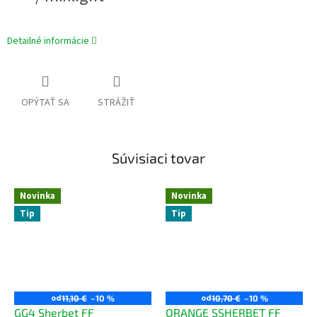
Detailné informácie
OPÝTAŤ SA
STRÁŽIŤ
Súvisiaci tovar
Novinka
Novinka
Tip
Tip
od
od
11,10 €
–10 %
10,70 €
–10 %
GG4 Sherbet FF
ORANGE SSHERBET FF