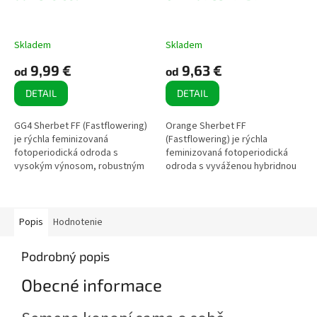
Skladem
Skladem
9,99 €
9,63 €
od
od
DETAIL
DETAIL
GG4 Sherbet FF (Fastflowering)
Orange Sherbet FF
je rýchla feminizovaná
(Fastflowering) je rýchla
fotoperiodická odroda s
feminizovaná fotoperiodická
vysokým výnosom, robustným
odroda s vyváženou hybridnou
rastom a bohatou produkciou
genetikou. Vyznačuje sa
živice. Vďaka krátkej dobe
krátkym kvitnutím, vysokými
kvitnutia a...
výnosmi a bohatou...
Popis
Hodnotenie
Podrobný popis
Obecné informace