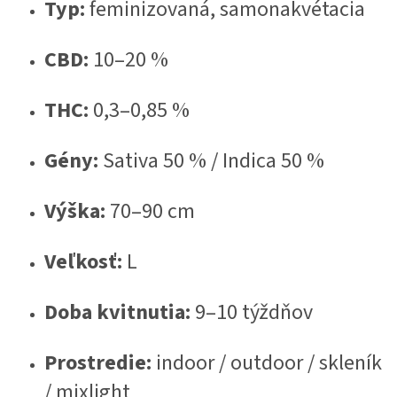
Typ:
feminizovaná, samonakvétacia
CBD:
10–20 %
THC:
0,3–0,85 %
Gény:
Sativa 50 % / Indica 50 %
Výška:
70–90 cm
Veľkosť:
L
Doba kvitnutia:
9–10 týždňov
Prostredie:
indoor / outdoor / skleník
/ mixlight