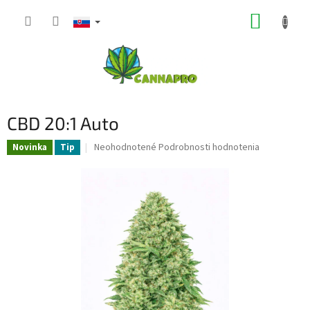
Prejsť
NÁKUP
na
obsah
KOŠÍK
CBD 20:1 Auto
Priemerné
Neohodnotené
Podrobnosti hodnotenia
Novinka
Tip
hodnotenie
produktu
je
0,0
z
5
hviezdičiek.