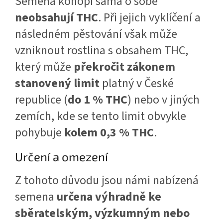
Semena konopí sama o sobě
neobsahují THC
. Při jejich vyklíčení a
následném pěstování však může
vzniknout rostlina s obsahem THC,
který může
překročit zákonem
stanovený limit
platný v České
republice (
do 1 % THC
) nebo v jiných
zemích, kde se tento limit obvykle
pohybuje
kolem 0,3 % THC
.
Určení a omezení
Z tohoto důvodu jsou námi nabízená
semena
určena výhradně ke
sběratelským, výzkumným nebo