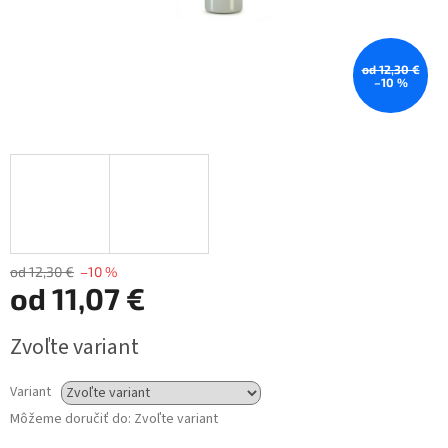
od 12,30 €
–10 %
od 12,30 €
–10 %
od
11,07 €
Jednotková
Zvoľte variant
cena:
Variant
Môžeme doručiť do:
Zvoľte variant