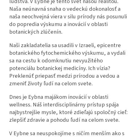
ľudstva. V Eybne je tento svet našou realitou.
Naša neúnavná snaha o vedeckú dokonalosť a
naša neochvejná viera v silu prírody nás posunuli
do popredia výskumu a inovácií v oblasti
botanických zlúčenín.
Naši zakladatelia sa usadili v Izraeli, epicentre
botanického fytochemického výskumu, a vydali
sa na cestu k odomknutiu nevyužitého
potenciálu botanickej medicíny. Ich vízia?
Preklenúť priepasť medzi prírodou a vedou a
zmeniť životy ľudí na celom svete.
Dnes je Eybna majákom inovácií v oblasti
wellness. Náš interdisciplinárny prístup spája
najbystrejšie mysle, ktoré zdieľajú spoločný cieľ:
zlepšiť zdravie a pohodu ľudí na celom svete.
V Eybne sa neuspokojíme s ničím menším ako s