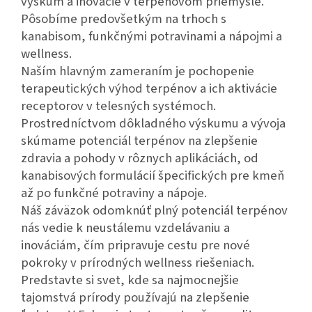
výskum a inovácie v terpénovom priemysle.
Pôsobíme predovšetkým na trhoch s
kanabisom, funkčnými potravinami a nápojmi a
wellness.
Naším hlavným zameraním je pochopenie
terapeutických výhod terpénov a ich aktivácie
receptorov v telesných systémoch.
Prostredníctvom dôkladného výskumu a vývoja
skúmame potenciál terpénov na zlepšenie
zdravia a pohody v rôznych aplikáciách, od
kanabisových formulácií špecifických pre kmeň
až po funkčné potraviny a nápoje.
Náš záväzok odomknúť plný potenciál terpénov
nás vedie k neustálemu vzdelávaniu a
inováciám, čím pripravuje cestu pre nové
pokroky v prírodných wellness riešeniach.
Predstavte si svet, kde sa najmocnejšie
tajomstvá prírody používajú na zlepšenie