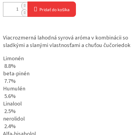
Pridať do košíka
Viacrozmerná lahodná syrová aróma v kombinácii so
sladkými a slanými vlastnosťami a chuťou čučoriedok
Limonén
8.8%
beta-pinén
7.7%
Humulén
5.6%
Linalool
2.5%
nerolidol
2.4%
Alfa-bisabolol