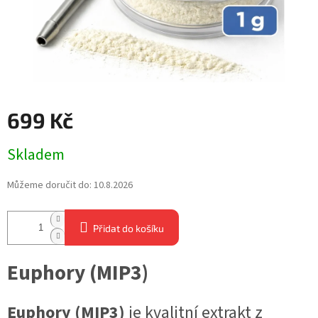
699 Kč
Měrná
Skladem
cena:
Můžeme doručit do:
10.8.2026
Přidat do košíku
Euphory (MIP3)
Euphory (MIP3)
je kvalitní extrakt z