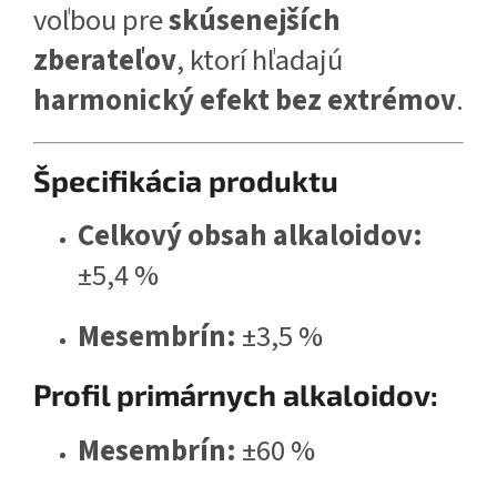
voľbou pre
skúsenejších
zberateľov
, ktorí hľadajú
harmonický efekt bez extrémov
.
Špecifikácia produktu
Celkový obsah alkaloidov:
±5,4 %
Mesembrín:
±3,5 %
Profil primárnych alkaloidov:
Mesembrín:
±60 %