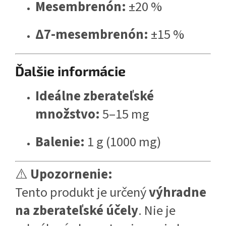
Mesembrenón:
±20 %
Δ7-mesembrenón:
±15 %
Ďalšie informácie
Ideálne zberateľské
množstvo:
5–15 mg
Balenie:
1 g (1000 mg)
⚠️
Upozornenie:
Tento produkt je určený
výhradne
na zberateľské účely
. Nie je