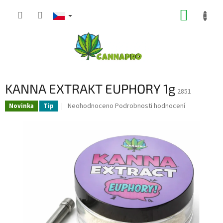
Přejít
NÁKUP
na
obsah
KOŠÍK
KANNA EXTRAKT EUPHORY 1g
2851
Průměrné
Neohodnoceno
Podrobnosti hodnocení
Novinka
Tip
hodnocení
produktu
je
0,0
z
5
hvězdiček.