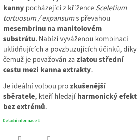
kanny
pocházející z křížence
Sceletium
tortuosum / expansum
s převahou
mesembrinu
na
manitolovém
substrátu
. Nabízí vyváženou kombinaci
uklidňujících a povzbuzujících účinků, díky
čemuž je považován za
zlatou střední
cestu mezi kanna extrakty
.
Je ideální volbou pro
zkušenější
sběratele
, kteří hledají
harmonický efekt
bez extrémů
.
Detailní informace