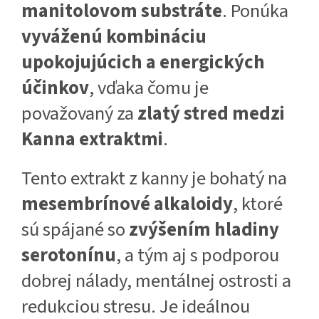
manitolovom substráte
. Ponúka
vyváženú kombináciu
upokojujúcich a energických
účinkov
, vďaka čomu je
považovaný za
zlatý stred medzi
Kanna extraktmi
.
Tento extrakt z kanny je bohatý na
mesembrínové alkaloidy
, ktoré
sú spájané so
zvýšením hladiny
serotonínu
, a tým aj s podporou
dobrej nálady, mentálnej ostrosti a
redukciou stresu. Je ideálnou